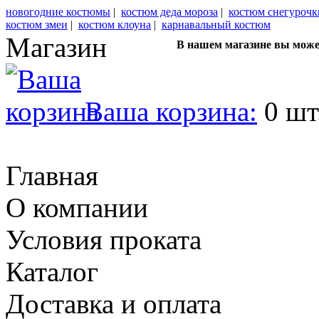
новогодние костюмы
|
костюм деда мороза
|
костюм снегурочк
костюм змеи
|
костюм клоуна
|
карнавальный костюм
Магазин
В нашем магазине вы може
Ваша корзина:
0 шт
Главная
О компании
Условия проката
Каталог
Доставка и оплата