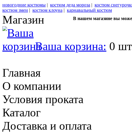
новогодние костюмы
|
костюм деда мороза
|
костюм снегурочк
костюм змеи
|
костюм клоуна
|
карнавальный костюм
Магазин
В нашем магазине вы може
Ваша корзина:
0 шт
Главная
О компании
Условия проката
Каталог
Доставка и оплата